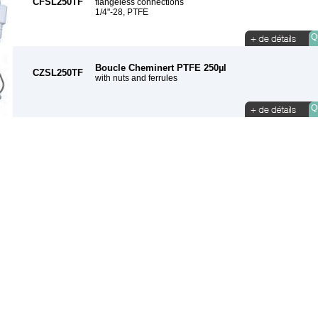
CFSL250TF
flangeless connections
1/4"-28, PTFE
Qu
Boucle Cheminert PTFE 250µl
CZSL250TF
with nuts and ferrules
Qu