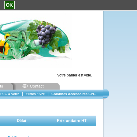
e.
OK
Votre panier est vide.
|
|
PLC & verre
Filtres / SPE
Colonnes Accessoires CPG
Délai
Prix unitaire HT