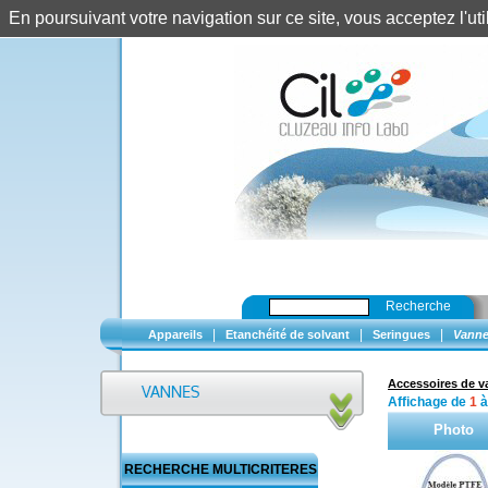
En poursuivant votre navigation sur ce site, vous acceptez l'u
Recherche
|
|
|
Appareils
Etanchéité de solvant
Seringues
Vanne
Accessoires de 
Affichage de
1
Photo
RECHERCHE MULTICRITERES