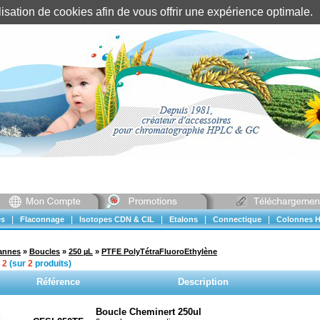
tilisation de cookies afin de vous offrir une expérience optimal
Identification client
||
Mon compte
|
|
|
|
|
s
Flaconnage
Isotopes CDN & CIL
Etalons
Connectique
Colonnes H
vannes
»
Boucles
»
250 µL
»
PTFE PolyTétraFluoroEthylène
à
2
(sur
2
produits)
Référence
Description
Boucle Cheminert 250ul