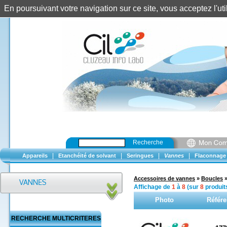
En poursuivant votre navigation sur ce site, vous acceptez l'u
Recherche
|
|
|
|
Appareils
Etanchéité de solvant
Seringues
Vannes
Flaconnage
Accessoires de vannes
»
Boucles
Affichage de
1
à
8
(sur
8
produit
Photo
Référ
RECHERCHE MULTICRITERES