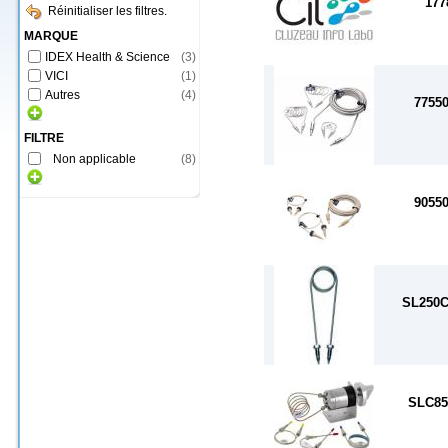
177
Réinitialiser les filtres.
MARQUE
IDEX Health & Science
(
3
)
VICI
(
1
)
Autres
(
4
)
7755
FILTRE
Non applicable
(
8
)
9055
SL250
SLC85