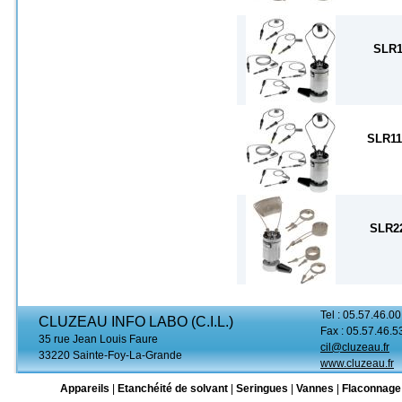
SLR1
SLR11
SLR2
Tel : 05.57.46.00
CLUZEAU INFO LABO (C.I.L.)
Fax : 05.57.46.5
35 rue Jean Louis Faure
cil@cluzeau.fr
33220 Sainte-Foy-La-Grande
www.cluzeau.fr
Appareils
|
Etanchéité de solvant
|
Seringues
|
Vannes
|
Flaconnage