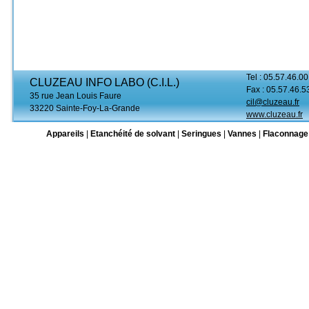
Tel : 05.57.46.00
CLUZEAU INFO LABO (C.I.L.)
Fax : 05.57.46.5
35 rue Jean Louis Faure
cil@cluzeau.fr
33220 Sainte-Foy-La-Grande
www.cluzeau.fr
Appareils
|
Etanchéité de solvant
|
Seringues
|
Vannes
|
Flaconnage