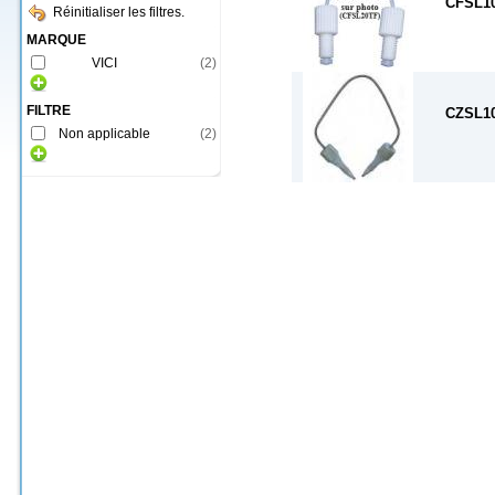
CFSL1
Réinitialiser les filtres.
MARQUE
VICI
(
2
)
FILTRE
CZSL1
Non applicable
(
2
)