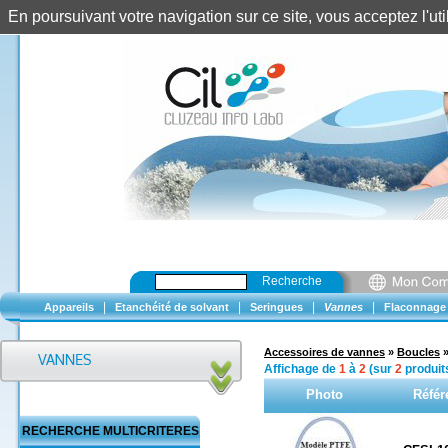
En poursuivant votre navigation sur ce site, vous acceptez l'u
Recherche
|
|
|
|
Appareils
Etanchéité de solvant
Seringues
Vannes
Flaconnage
Accessoires de vannes
»
Boucles
Affichage de
1
à
2
(sur
2
produit
Photo
Référ
RECHERCHE MULTICRITERES