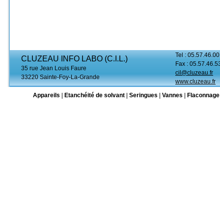
Tel : 05.57.46.00
CLUZEAU INFO LABO (C.I.L.)
Fax : 05.57.46.5
35 rue Jean Louis Faure
cil@cluzeau.fr
33220 Sainte-Foy-La-Grande
www.cluzeau.fr
Appareils
|
Etanchéité de solvant
|
Seringues
|
Vannes
|
Flaconnage