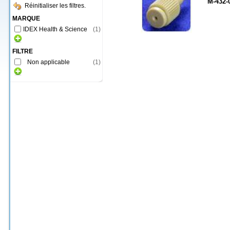
M-432-
Réinitialiser les filtres.
MARQUE
IDEX Health & Science
(
1
)
FILTRE
Non applicable
(
1
)