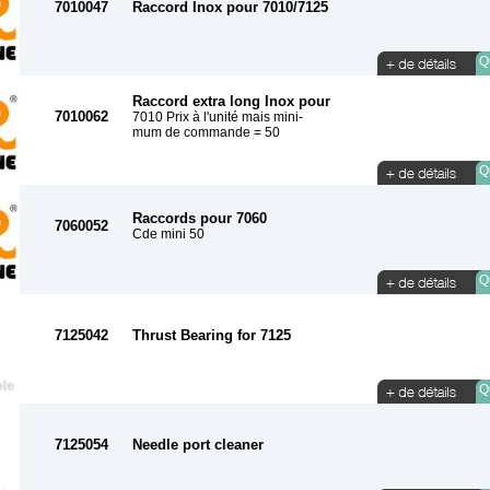
7010047
Raccord Inox pour 7010/7125
Qu
Raccord extra long Inox pour
7010062
7010 Prix à l'unité mais mini-
mum de commande = 50
Qu
Raccords pour 7060
7060052
Cde mini 50
Qu
7125042
Thrust Bearing for 7125
Qu
7125054
Needle port cleaner