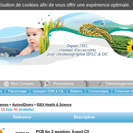
tilisation de cookies afin de vous offrir une expérience optimal
Identification client
||
Mon compte
|
|
|
|
|
s
Flaconnage
Isotopes CDN & CIL
Etalons
Connectique
Colonnes H
vannes
»
Autres/Divers
»
IDEX Health & Science
à
15
(sur
42
produits)
Référence
Description
PCB for 2 position, 6-port CV