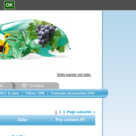
e.
OK
Votre panier est vide.
|
|
PLC & verre
Filtres / SPE
Colonnes Accessoires CPG
1
2
3
Page suivante
»
Délai
Prix unitaire HT