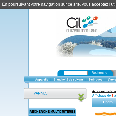
En poursuivant votre navigation sur ce site, vous acceptez l'u
Recherche
|
|
|
Appareils
Etanchéité de solvant
Seringues
Vanne
Accessoires de 
Affichage de
1
Photo
RECHERCHE MULTICRITERES