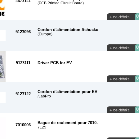
4673141
(PCB Printed Circuit Board)
Qu
Cordon d'alimentation Schucko
5123096
(Europe)
Qu
5123111
Driver PCB for EV
Qu
Cordon d'alimentation pour EV
5123122
/LabPro
Qu
Bague de roulement pour 7010-
7010006
7125