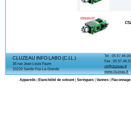
C52
Tel : 05.57.46.00
CLUZEAU INFO LABO (C.I.L.)
Fax : 05.57.46.5
35 rue Jean Louis Faure
cil@cluzeau.fr
33220 Sainte-Foy-La-Grande
www.cluzeau.fr
Appareils
|
Etanchéité de solvant
|
Seringues
|
Vannes
|
Flaconnage