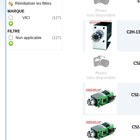
6
Réinitialiser les filtres.
MARQUE
VICI
(
127
)
FILTRE
C2H-1
Non applicable
(
127
)
C52
C52-
C52