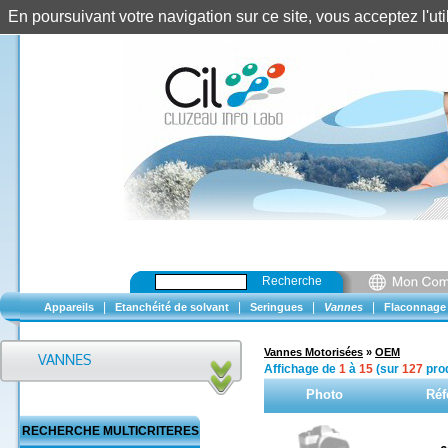
En poursuivant votre navigation sur ce site, vous acceptez l'u
Recherche
|
|
|
|
Appareils
Etanchéité de solvant
Seringues
Vannes
Flaconnage
Vannes Motorisées
»
OEM
Affichage de
1
à
15
(sur
127
prod
Photo
Réf
RECHERCHE MULTICRITERES