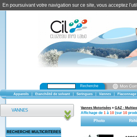
En poursuivant votre navigation sur ce site, vous acceptez l'u
Recherche
|
|
|
|
Appareils
Etanchéité de solvant
Seringues
Vannes
Flaconnage
Vannes Motorisées
»
GAZ - Multipo
Affichage de
1
à
10
(sur
10
produ
Photo
Réf
RECHERCHE MULTICRITERES