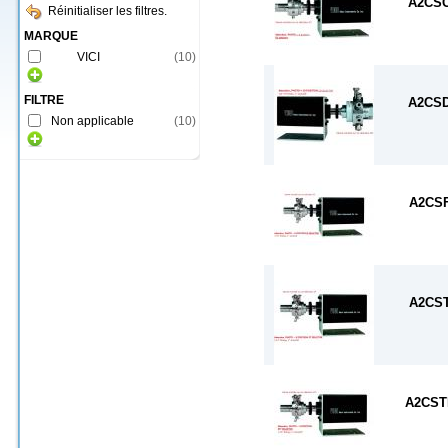
A2CS
Réinitialiser les filtres.
MARQUE
VICI
(
10
)
FILTRE
A2CS
Non applicable
(
10
)
A2CS
A2CS
A2CS