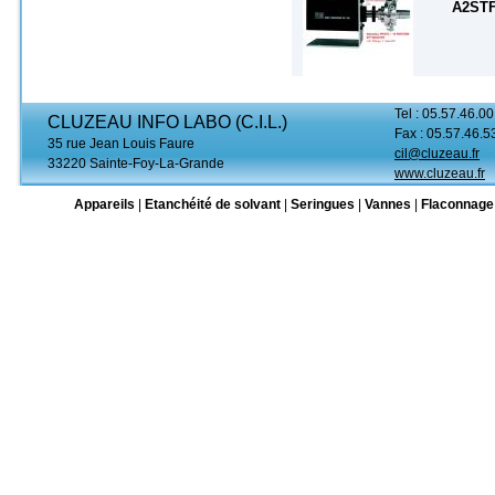
A2ST
Tel : 05.57.46.00
CLUZEAU INFO LABO (C.I.L.)
Fax : 05.57.46.5
35 rue Jean Louis Faure
cil@cluzeau.fr
33220 Sainte-Foy-La-Grande
www.cluzeau.fr
Appareils
|
Etanchéité de solvant
|
Seringues
|
Vannes
|
Flaconnage