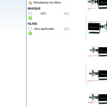
Réinitialiser les filtres.
MARQUE
VICI
(
11
)
FILTRE
Non applicable
(
11
)