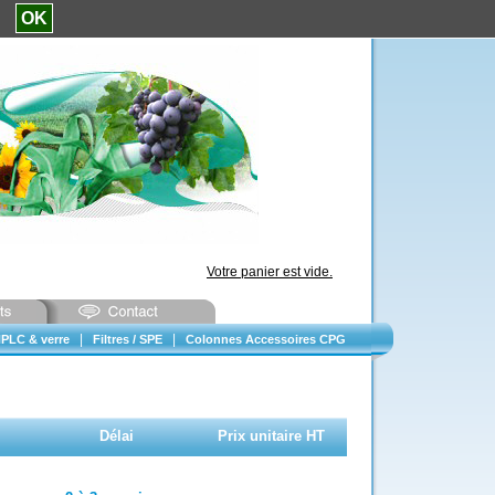
e.
OK
Votre panier est vide.
|
|
PLC & verre
Filtres / SPE
Colonnes Accessoires CPG
Délai
Prix unitaire HT