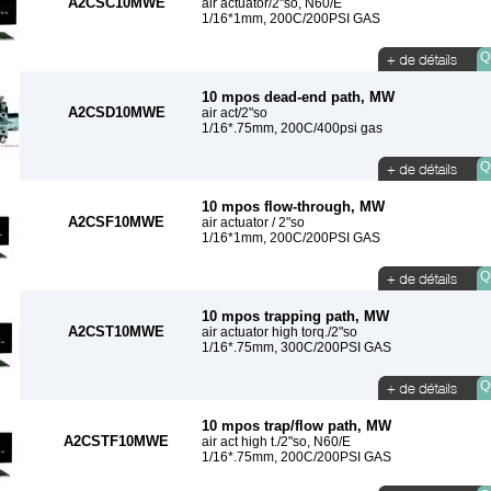
A2CSC10MWE
air actuator/2"so, N60/E
1/16*1mm, 200C/200PSI GAS
Qu
10 mpos dead-end path, MW
A2CSD10MWE
air act/2"so
1/16*.75mm, 200C/400psi gas
Qu
10 mpos flow-through, MW
A2CSF10MWE
air actuator / 2"so
1/16*1mm, 200C/200PSI GAS
Qu
10 mpos trapping path, MW
A2CST10MWE
air actuator high torq./2"so
1/16*.75mm, 300C/200PSI GAS
Qu
10 mpos trap/flow path, MW
A2CSTF10MWE
air act high t./2"so, N60/E
1/16*.75mm, 200C/200PSI GAS