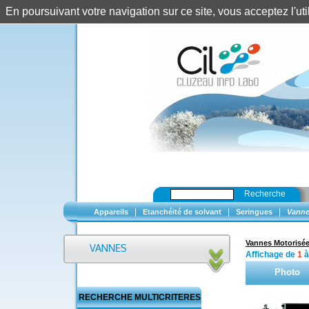
En poursuivant votre navigation sur ce site, vous acceptez l'u
Recherche
|
|
|
Appareils
Etanchéité de solvant
Seringues
Vanne
Vannes Motorisé
Affichage de
1
Photo
RECHERCHE MULTICRITERES