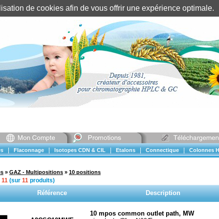
tilisation de cookies afin de vous offrir une expérience optimal
Identification client
||
Mon compte
|
|
|
|
|
s
Flaconnage
Isotopes CDN & CIL
Etalons
Connectique
Colonnes H
es
»
GAZ - Multipositions
»
10 positions
à
11
(sur
11
produits)
Référence
Description
10 mpos common outlet path, MW