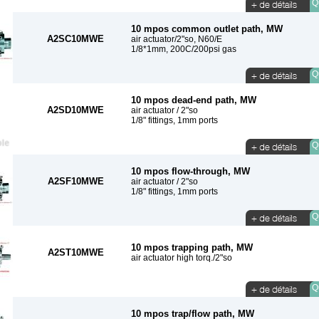
Qu
10 mpos common outlet path, MW
A2SC10MWE
air actuator/2"so, N60/E
1/8*1mm, 200C/200psi gas
Qu
10 mpos dead-end path, MW
A2SD10MWE
air actuator / 2"so
1/8" fittings, 1mm ports
Qu
10 mpos flow-through, MW
A2SF10MWE
air actuator / 2"so
1/8" fittings, 1mm ports
Qu
10 mpos trapping path, MW
A2ST10MWE
air actuator high torq./2"so
Qu
10 mpos trap/flow path, MW