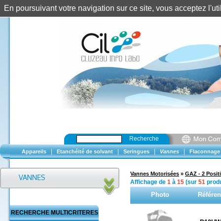
En poursuivant votre navigation sur ce site, vous acceptez l'u
Recherche
|
|
|
|
Appareils
Etanchéité de solvant
Seringues
Vannes
Flaconnage
Vannes Motorisées
»
GAZ - 2 Posit
Affichage de
1
à
15
(sur
51
produ
Photo
Référe
RECHERCHE MULTICRITERES