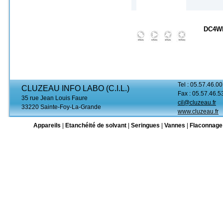
DC4W
Tel : 05.57.46.00
CLUZEAU INFO LABO (C.I.L.)
Fax : 05.57.46.5
35 rue Jean Louis Faure
cil@cluzeau.fr
33220 Sainte-Foy-La-Grande
www.cluzeau.fr
Appareils
|
Etanchéité de solvant
|
Seringues
|
Vannes
|
Flaconnage