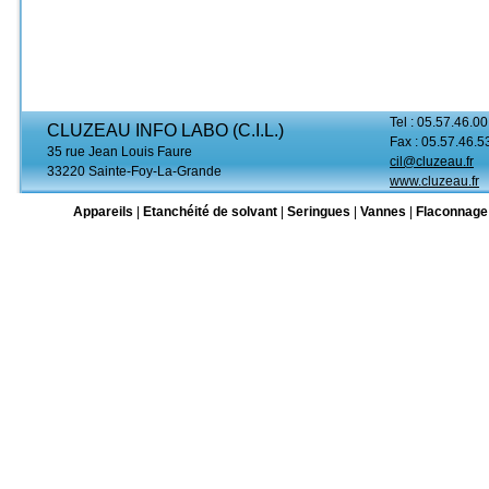
Tel : 05.57.46.00
CLUZEAU INFO LABO (C.I.L.)
Fax : 05.57.46.5
35 rue Jean Louis Faure
cil@cluzeau.fr
33220 Sainte-Foy-La-Grande
www.cluzeau.fr
Appareils
|
Etanchéité de solvant
|
Seringues
|
Vannes
|
Flaconnage