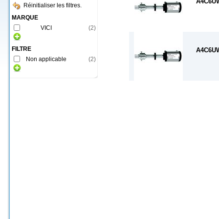
A4C6U
Réinitialiser les filtres.
MARQUE
VICI
(
2
)
FILTRE
A4C6U
Non applicable
(
2
)