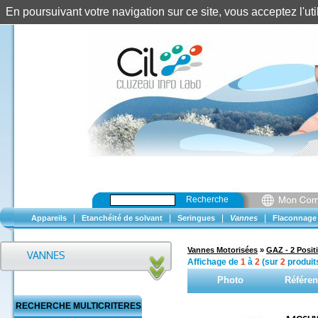
En poursuivant votre navigation sur ce site, vous acceptez l'u
Recherche
|
|
|
|
Appareils
Etanchéité de solvant
Seringues
Vannes
Flaconnage
Vannes Motorisées
»
GAZ - 2 Posit
Affichage de
1
à
2
(sur
2
produit
Photo
Référe
RECHERCHE MULTICRITERES