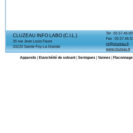
Tel : 05.57.46.00
CLUZEAU INFO LABO (C.I.L.)
Fax : 05.57.46.5
35 rue Jean Louis Faure
cil@cluzeau.fr
33220 Sainte-Foy-La-Grande
www.cluzeau.fr
Appareils
|
Etanchéité de solvant
|
Seringues
|
Vannes
|
Flaconnage