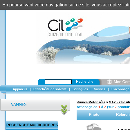
En poursuivant votre navigation sur ce site, vous acceptez l'u
Recherche
|
|
|
|
Appareils
Etanchéité de solvant
Seringues
Vannes
Flaconnage
Vannes Motorisées
»
GAZ - 2 Posit
Affichage de
1
à
2
(sur
2
produit
Photo
Référen
RECHERCHE MULTICRITERES