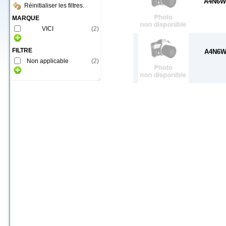
A4N6
Réinitialiser les filtres.
MARQUE
VICI
(
2
)
FILTRE
A4N6W
Non applicable
(
2
)