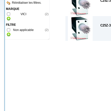
C25Z-
Réinitialiser les filtres.
MARQUE
VICI
(
2
)
FILTRE
C25Z-
Non applicable
(
2
)