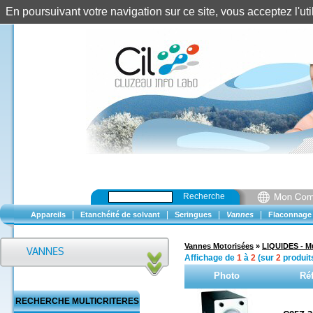
En poursuivant votre navigation sur ce site, vous acceptez l'u
Recherche
|
|
|
|
Appareils
Etanchéité de solvant
Seringues
Vannes
Flaconnage
Vannes Motorisées
»
LIQUIDES - Mu
Affichage de
1
à
2
(sur
2
produit
Photo
Ré
RECHERCHE MULTICRITERES