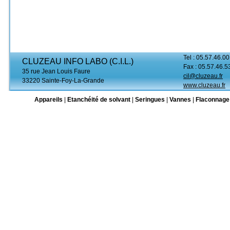
Tel : 05.57.46.00
CLUZEAU INFO LABO (C.I.L.)
Fax : 05.57.46.5
35 rue Jean Louis Faure
cil@cluzeau.fr
33220 Sainte-Foy-La-Grande
www.cluzeau.fr
Appareils
|
Etanchéité de solvant
|
Seringues
|
Vannes
|
Flaconnage