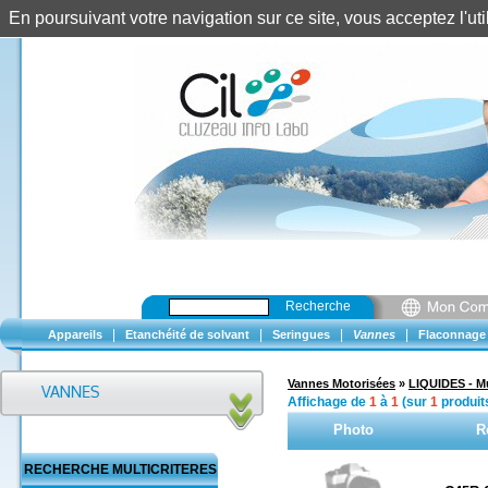
En poursuivant votre navigation sur ce site, vous acceptez l'u
Recherche
|
|
|
|
Appareils
Etanchéité de solvant
Seringues
Vannes
Flaconnage
Vannes Motorisées
»
LIQUIDES - Mu
Affichage de
1
à
1
(sur
1
produit
Photo
R
RECHERCHE MULTICRITERES