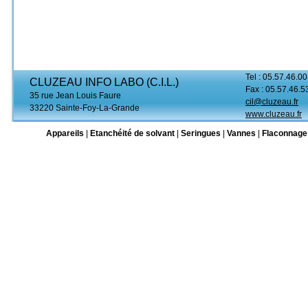
Tel : 05.57.46.00
CLUZEAU INFO LABO (C.I.L.)
Fax : 05.57.46.5
35 rue Jean Louis Faure
cil@cluzeau.fr
33220 Sainte-Foy-La-Grande
www.cluzeau.fr
Appareils
|
Etanchéité de solvant
|
Seringues
|
Vannes
|
Flaconnage