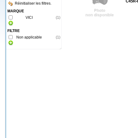
C45R-
Réinitialiser les filtres.
MARQUE
VICI
(
1
)
FILTRE
Non applicable
(
1
)