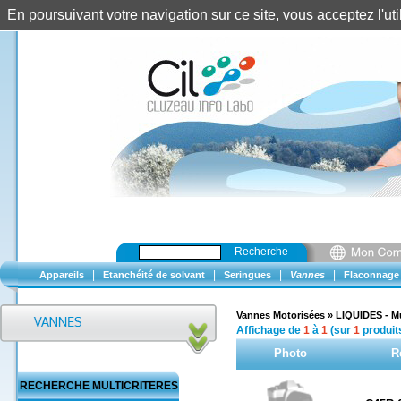
En poursuivant votre navigation sur ce site, vous acceptez l'u
Recherche
|
|
|
|
Appareils
Etanchéité de solvant
Seringues
Vannes
Flaconnage
Vannes Motorisées
»
LIQUIDES - Mu
Affichage de
1
à
1
(sur
1
produit
Photo
R
RECHERCHE MULTICRITERES