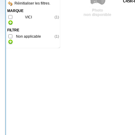
C45R-
Réinitialiser les filtres.
MARQUE
VICI
(
1
)
FILTRE
Non applicable
(
1
)