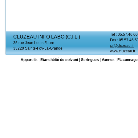
Tel : 05.57.46.00
CLUZEAU INFO LABO (C.I.L.)
Fax : 05.57.46.5
35 rue Jean Louis Faure
cil@cluzeau.fr
33220 Sainte-Foy-La-Grande
www.cluzeau.fr
Appareils
|
Etanchéité de solvant
|
Seringues
|
Vannes
|
Flaconnage