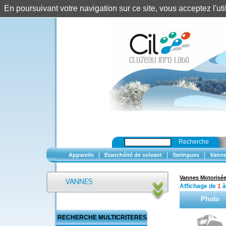
En poursuivant votre navigation sur ce site, vous acceptez l'u
Recherche
|
|
|
Appareils
Etanchéité de solvant
Seringues
Vanne
Vannes Motorisé
Affichage de
1
Photo
RECHERCHE MULTICRITERES