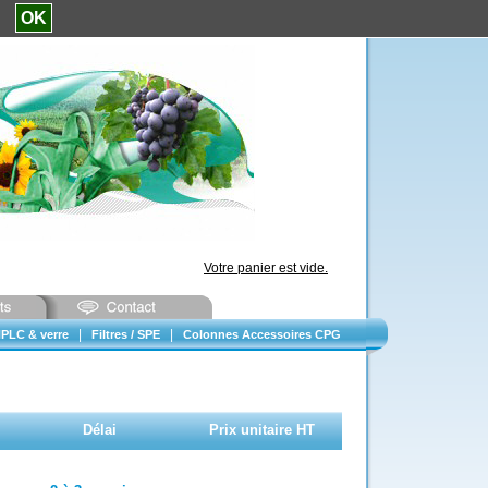
e.
OK
Votre panier est vide.
|
|
PLC & verre
Filtres / SPE
Colonnes Accessoires CPG
Délai
Prix unitaire HT