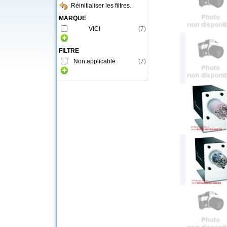
Réinitialiser les filtres.
MARQUE
VICI
(
7
)
FILTRE
Non applicable
(
7
)