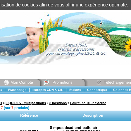
tilisation de cookies afin de vous offrir une expérience optimal
Identification client
||
Mon compte
|
|
|
|
|
s
Flaconnage
Isotopes CDN & CIL
Etalons
Connectique
Colonnes H
es
»
LIQUIDES - Multipositions
»
8 positions
»
Pour tube 1/16" externe
à
7
(sur
7
produits)
Référence
Description
8 mpos dead-end path, air