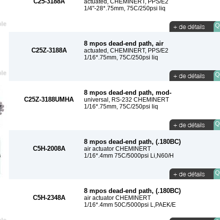
C25-3188A
actuated, CHEMINERT, PPS/E2
1/4"-28*.75mm, 75C/250psi liq
Qu
8 mpos dead-end path, air
C25Z-3188A
actuated, CHEMINERT, PPS/E2
1/16*.75mm, 75C/250psi liq
Qu
8 mpos dead-end path, mod-
C25Z-3188UMHA
universal, RS-232 CHEMINERT
1/16*.75mm, 75C/250psi liq
Qu
8 mpos dead-end path, (.180BC)
C5H-2008A
air actuator CHEMINERT
1/16*.4mm 75C/5000psi Li,N60/H
Qu
8 mpos dead-end path, (.180BC)
C5H-2348A
air actuator CHEMINERT
1/16*.4mm 50C/5000psi L,PAEK/E