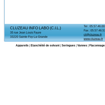
Tel : 05.57.46.00
CLUZEAU INFO LABO (C.I.L.)
Fax : 05.57.46.5
35 rue Jean Louis Faure
cil@cluzeau.fr
33220 Sainte-Foy-La-Grande
www.cluzeau.fr
Appareils
|
Etanchéité de solvant
|
Seringues
|
Vannes
|
Flaconnage