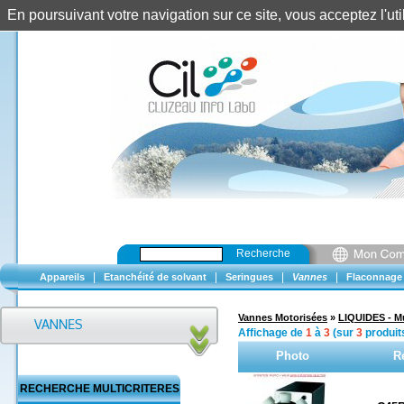
En poursuivant votre navigation sur ce site, vous acceptez l'u
Recherche
|
|
|
|
Appareils
Etanchéité de solvant
Seringues
Vannes
Flaconnage
Vannes Motorisées
»
LIQUIDES - Mu
Affichage de
1
à
3
(sur
3
produit
Photo
R
RECHERCHE MULTICRITERES