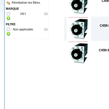
C45R
Réinitialiser les filtres.
MARQUE
VICI
(
3
)
FILTRE
C45R-
Non applicable
(
3
)
C45R-