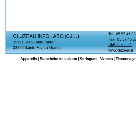
Tel : 05.57.46.00
CLUZEAU INFO LABO (C.I.L.)
Fax : 05.57.46.5
35 rue Jean Louis Faure
cil@cluzeau.fr
33220 Sainte-Foy-La-Grande
www.cluzeau.fr
Appareils
|
Etanchéité de solvant
|
Seringues
|
Vannes
|
Flaconnage