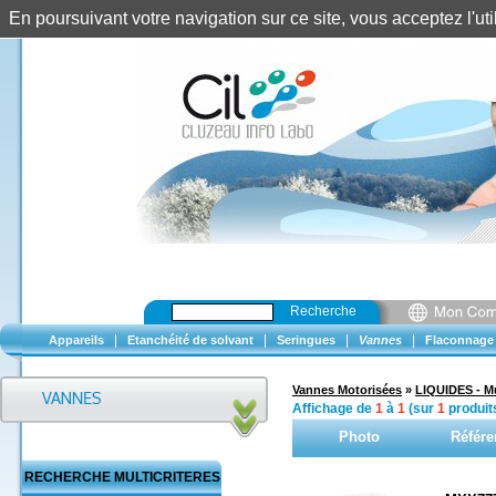
En poursuivant votre navigation sur ce site, vous acceptez l'u
Recherche
|
|
|
|
Appareils
Etanchéité de solvant
Seringues
Vannes
Flaconnage
Vannes Motorisées
»
LIQUIDES - Mu
Affichage de
1
à
1
(sur
1
produit
Photo
Référe
RECHERCHE MULTICRITERES