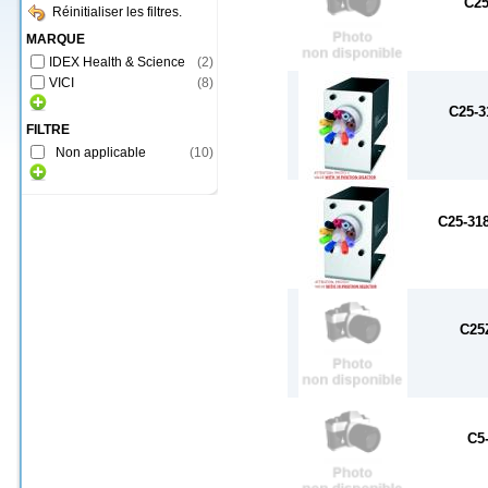
C25
Réinitialiser les filtres.
MARQUE
IDEX Health & Science
(
2
)
VICI
(
8
)
C25-
FILTRE
Non applicable
(
10
)
C25-3
C25
C5