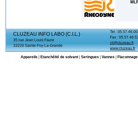
MLP
Tel : 05.57.46.00
CLUZEAU INFO LABO (C.I.L.)
Fax : 05.57.46.5
35 rue Jean Louis Faure
cil@cluzeau.fr
33220 Sainte-Foy-La-Grande
www.cluzeau.fr
Appareils
|
Etanchéité de solvant
|
Seringues
|
Vannes
|
Flaconnage