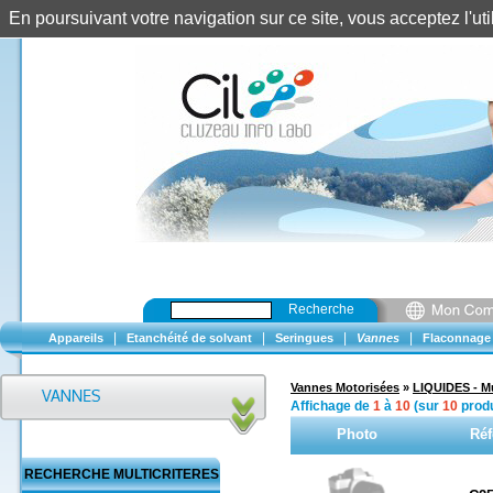
En poursuivant votre navigation sur ce site, vous acceptez l'u
Recherche
|
|
|
|
Appareils
Etanchéité de solvant
Seringues
Vannes
Flaconnage
Vannes Motorisées
»
LIQUIDES - Mu
Affichage de
1
à
10
(sur
10
produ
Photo
Réf
RECHERCHE MULTICRITERES