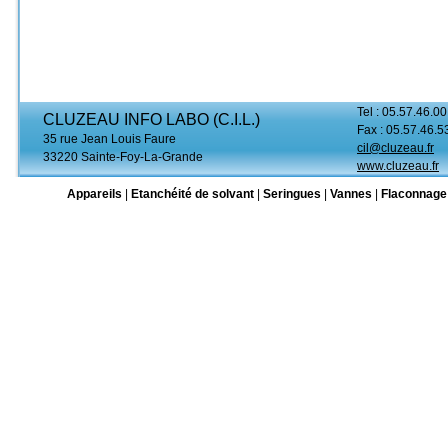
Tel : 05.57.46.00
CLUZEAU INFO LABO (C.I.L.)
Fax : 05.57.46.5
35 rue Jean Louis Faure
cil@cluzeau.fr
33220 Sainte-Foy-La-Grande
www.cluzeau.fr
Appareils
|
Etanchéité de solvant
|
Seringues
|
Vannes
|
Flaconnage