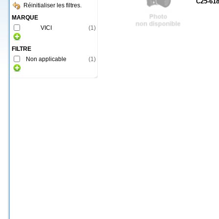
C25-61
Réinitialiser les filtres.
MARQUE
VICI
(
1
)
FILTRE
Non applicable
(
1
)