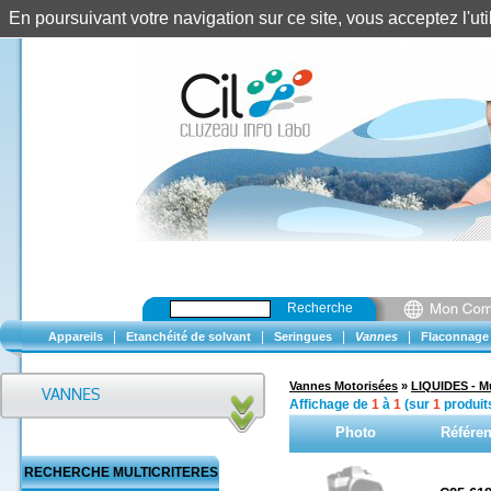
En poursuivant votre navigation sur ce site, vous acceptez l'u
Recherche
|
|
|
|
Appareils
Etanchéité de solvant
Seringues
Vannes
Flaconnage
Vannes Motorisées
»
LIQUIDES - Mu
Affichage de
1
à
1
(sur
1
produit
Photo
Référe
RECHERCHE MULTICRITERES