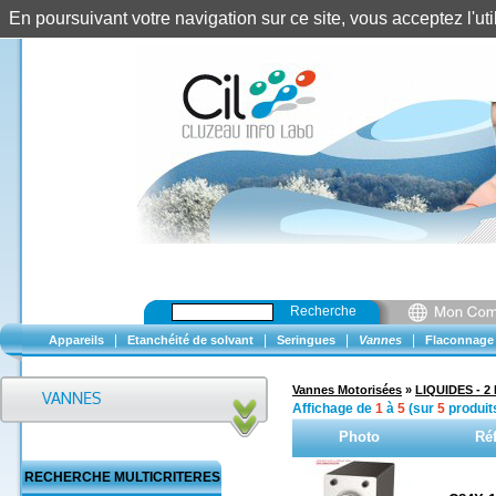
En poursuivant votre navigation sur ce site, vous acceptez l'u
Recherche
|
|
|
|
Appareils
Etanchéité de solvant
Seringues
Vannes
Flaconnage
Vannes Motorisées
»
LIQUIDES - 2 
Affichage de
1
à
5
(sur
5
produit
Photo
Ré
RECHERCHE MULTICRITERES