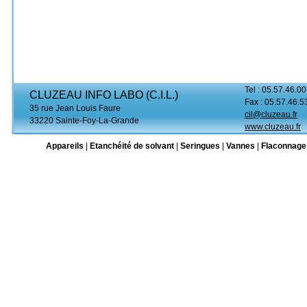
Tel : 05.57.46.00
CLUZEAU INFO LABO (C.I.L.)
Fax : 05.57.46.5
35 rue Jean Louis Faure
cil@cluzeau.fr
33220 Sainte-Foy-La-Grande
www.cluzeau.fr
Appareils
|
Etanchéité de solvant
|
Seringues
|
Vannes
|
Flaconnage