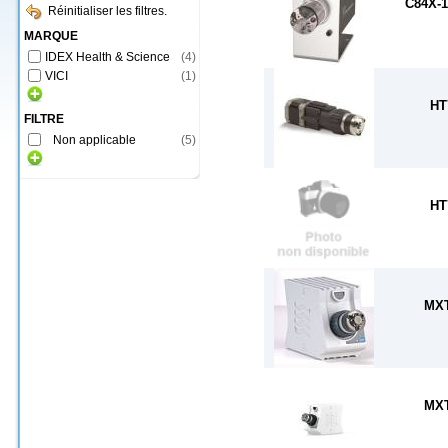
C84X-
Réinitialiser les filtres.
MARQUE
IDEX Health & Science
(
4
)
VICI
(
1
)
HT
FILTRE
Non applicable
(
5
)
HT
MXT
MXT