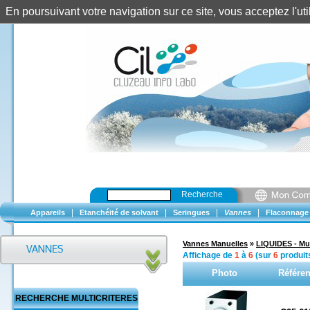
En poursuivant votre navigation sur ce site, vous acceptez l'u
Recherche
|
|
|
|
Appareils
Etanchéité de solvant
Seringues
Vannes
Flaconnage
Vannes Manuelles
»
LIQUIDES - Mul
Affichage de
1
à
6
(sur
6
produit
Photo
Référe
RECHERCHE MULTICRITERES