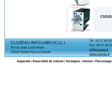
CSD10
Tel : 05.57.46.00
CLUZEAU INFO LABO (C.I.L.)
Fax : 05.57.46.5
35 rue Jean Louis Faure
cil@cluzeau.fr
33220 Sainte-Foy-La-Grande
www.cluzeau.fr
Appareils
|
Etanchéité de solvant
|
Seringues
|
Vannes
|
Flaconnage