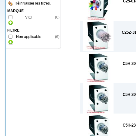
C25-61
Réinitialiser les filtres.
MARQUE
VICI
(
6
)
FILTRE
C25Z-3
Non applicable
(
6
)
C5H-20
C5H-20
C5H-23