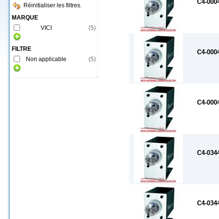
C4-000
Réinitialiser les filtres.
MARQUE
VICI
(
5
)
FILTRE
C4-000
Non applicable
(
5
)
C4-000
C4-034
C4-034