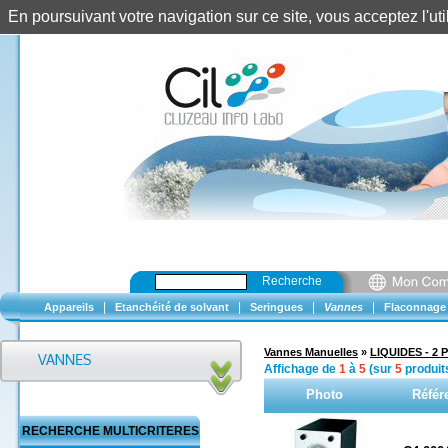
En poursuivant votre navigation sur ce site, vous acceptez l'u
Recherche
|
|
|
|
Appareils
Etanchéité de solvant
Seringues
Vannes
Flaconnage
Vannes Manuelles
»
LIQUIDES - 2 P
Affichage de
1
à
5
(sur
5
produit
Photo
Référ
RECHERCHE MULTICRITERES