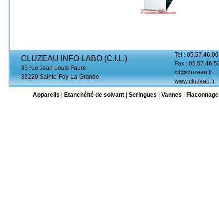
Tel : 05.57.46.00
CLUZEAU INFO LABO (C.I.L.)
Fax : 05.57.46.5
35 rue Jean Louis Faure
cil@cluzeau.fr
33220 Sainte-Foy-La-Grande
www.cluzeau.fr
Appareils
|
Etanchéité de solvant
|
Seringues
|
Vannes
|
Flaconnage