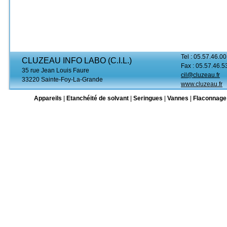
Tel : 05.57.46.00
CLUZEAU INFO LABO (C.I.L.)
Fax : 05.57.46.5
35 rue Jean Louis Faure
cil@cluzeau.fr
33220 Sainte-Foy-La-Grande
www.cluzeau.fr
Appareils
|
Etanchéité de solvant
|
Seringues
|
Vannes
|
Flaconnage