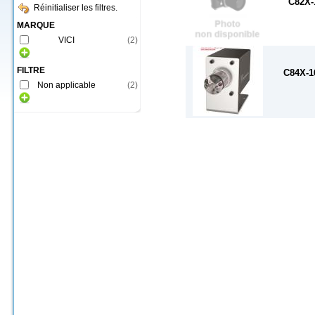
C82X-
Réinitialiser les filtres.
MARQUE
VICI
(
2
)
FILTRE
C84X-1
Non applicable
(
2
)