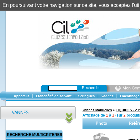
En poursuivant votre navigation sur ce site, vous acceptez l'u
Recherche
|
|
|
|
Appareils
Etanchéité de solvant
Seringues
Vannes
Flaconnage
Vannes Manuelles
»
LIQUIDES - 2 P
Affichage de
1
à
2
(sur
2
produit
Photo
Référ
RECHERCHE MULTICRITERES