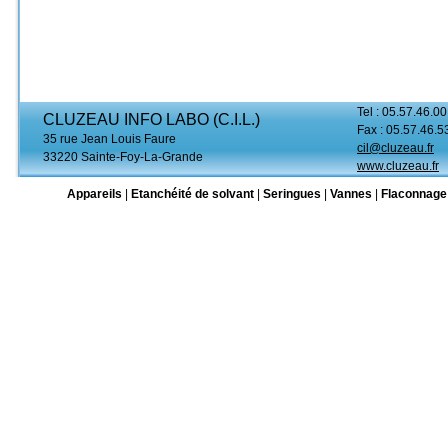
Tel : 05.57.46.00
CLUZEAU INFO LABO (C.I.L.)
Fax : 05.57.46.5
35 rue Jean Louis Faure
cil@cluzeau.fr
33220 Sainte-Foy-La-Grande
www.cluzeau.fr
Appareils
|
Etanchéité de solvant
|
Seringues
|
Vannes
|
Flaconnage