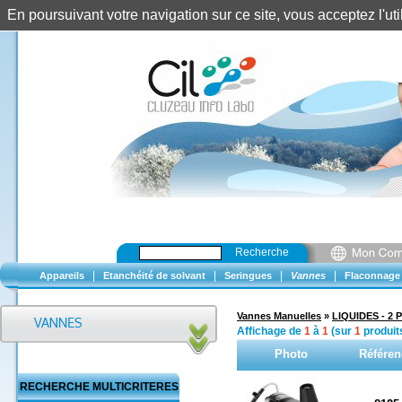
En poursuivant votre navigation sur ce site, vous acceptez l'u
Recherche
|
|
|
|
Appareils
Etanchéité de solvant
Seringues
Vannes
Flaconnage
Vannes Manuelles
»
LIQUIDES - 2 P
Affichage de
1
à
1
(sur
1
produit
Photo
Référen
RECHERCHE MULTICRITERES