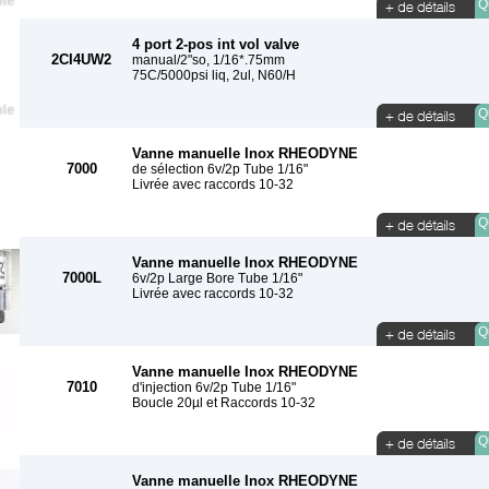
Qu
4 port 2-pos int vol valve
2CI4UW2
manual/2"so, 1/16*.75mm
75C/5000psi liq, 2ul, N60/H
Qu
Vanne manuelle Inox RHEODYNE
7000
de sélection 6v/2p Tube 1/16"
Livrée avec raccords 10-32
Qu
Vanne manuelle Inox RHEODYNE
7000L
6v/2p Large Bore Tube 1/16"
Livrée avec raccords 10-32
Qu
Vanne manuelle Inox RHEODYNE
7010
d'injection 6v/2p Tube 1/16"
Boucle 20µl et Raccords 10-32
Qu
Vanne manuelle Inox RHEODYNE