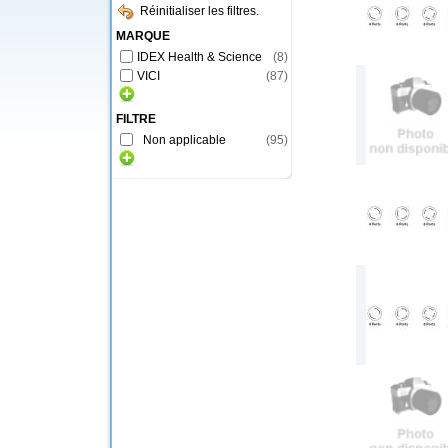
Réinitialiser les filtres.
MARQUE
IDEX Health & Science
(
8
)
VICI
(
87
)
FILTRE
Non applicable
(
95
)