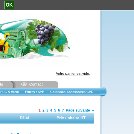
e.
OK
Votre panier est vide.
|
|
PLC & verre
Filtres / SPE
Colonnes Accessoires CPG
1
2
3
4
5
6
7
Page suivante
»
Délai
Prix unitaire HT