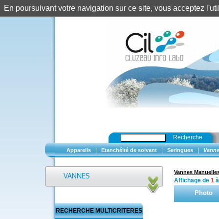
En poursuivant votre navigation sur ce site, vous acceptez l'u
Recherche
|
|
|
Appareils
Etanchéité de solvant
Seringues
Vanne
Vannes Manuelle
Affichage de
1
Photo
RECHERCHE MULTICRITERES