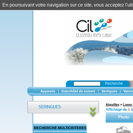
En poursuivant votre navigation sur ce site, vous acceptez l'u
Recherche
|
|
|
Appareils
Etanchéité de solvant
Seringues
Vanne
Aiguilles
»
Lueur 
Affichage de
1
Photo
RECHERCHE MULTICRITERES