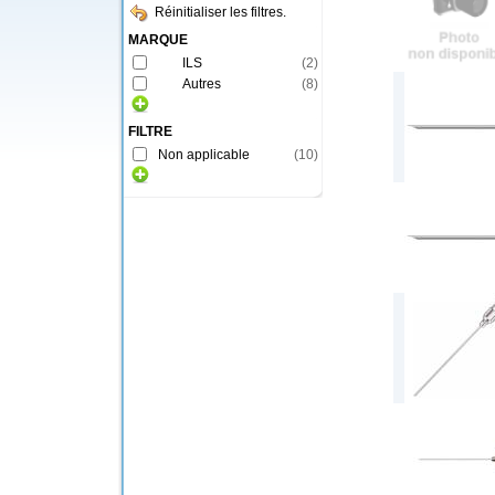
Réinitialiser les filtres.
MARQUE
ILS
(
2
)
Autres
(
8
)
FILTRE
Non applicable
(
10
)