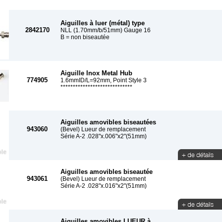
Aiguilles à luer (métal) type
2842170
NLL (1.70mm/b/51mm) Gauge 16
B = non biseautée
Aiguille Inox Metal Hub
774905
1.6mmID/L=92mm, Point Style 3
*****************************
Aiguilles amovibles biseautées
943060
(Bevel) Lueur de remplacement
Série A-2 .028"x.006"x2"(51mm)
Aiguilles amovibles biseautée
943061
(Bevel) Lueur de remplacement
Série A-2 .028"x.016"x2"(51mm)
Aiguilles amovibles LUEUR à