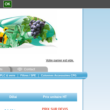
e.
OK
Votre panier est vide.
|
|
PLC & verre
Filtres / SPE
Colonnes Accessoires CPG
Délai
Prix unitaire HT
PRIX SUR DEVIS