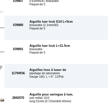
039807
0.63mmOD, biseautée
Paquet de 5
Aiguille luer lock G14 L=5cm
039880
biseautée (2.1mmOD)
Paquet de 5
Aiguille luer lock L=11.5cm
039891
biseautée
Paquet de 5
Aiguilles Inox à lueur de
11794936
pipetage de laboratoire
Gauge 18G. L = 6". 12/Pqt
Aiguille pour seringue à luer,
2842070
luer métal, G22
long 51mm (0.72mm/b/0.40mm)