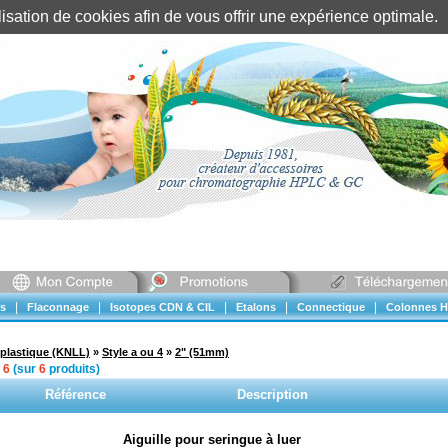
tilisation de cookies afin de vous offrir une expérience optimal
Identification client
||
Mon compte
|
|
|
|
|
s
Flaconnage
Isotopes CDN & CIL
Etalons
Connectique
Colonnes H
plastique (KNLL)
»
Style a ou 4
»
2" (51mm)
à
6
(sur
6
produits)
Référence
Description
Aiguille pour seringue à luer