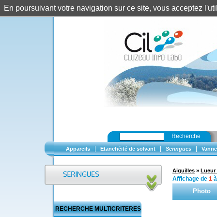
En poursuivant votre navigation sur ce site, vous acceptez l'u
Recherche
|
|
|
Appareils
Etanchéité de solvant
Seringues
Vanne
Aiguilles
»
Lueur 
Affichage de
1
Photo
RECHERCHE MULTICRITERES