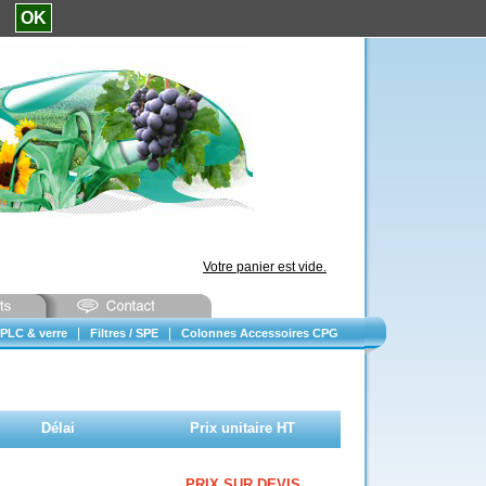
e.
OK
Votre panier est vide.
|
|
PLC & verre
Filtres / SPE
Colonnes Accessoires CPG
Délai
Prix unitaire HT
PRIX SUR DEVIS