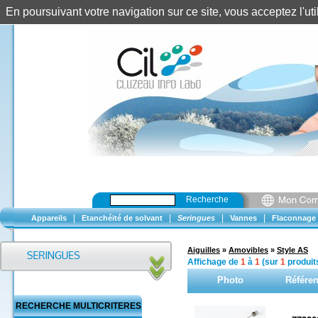
En poursuivant votre navigation sur ce site, vous acceptez l'u
Recherche
|
|
|
|
Appareils
Etanchéité de solvant
Seringues
Vannes
Flaconnage
Aiguilles
»
Amovibles
»
Style AS
Affichage de
1
à
1
(sur
1
produit
Photo
Référe
RECHERCHE MULTICRITERES