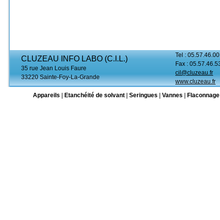
Tel : 05.57.46.00
CLUZEAU INFO LABO (C.I.L.)
Fax : 05.57.46.5
35 rue Jean Louis Faure
cil@cluzeau.fr
33220 Sainte-Foy-La-Grande
www.cluzeau.fr
Appareils
|
Etanchéité de solvant
|
Seringues
|
Vannes
|
Flaconnage