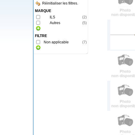
Réinitialiser les filtres.
MARQUE
ILS
(
2
)
Autres
(
5
)
FILTRE
Non applicable
(
7
)