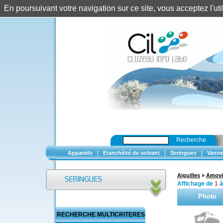
En poursuivant votre navigation sur ce site, vous acceptez l'u
Recherche
|
|
|
Appareils
Etanchéité de solvant
Seringues
Vanne
Aiguilles
»
Amovi
Affichage de
1
Photo
RECHERCHE MULTICRITERES