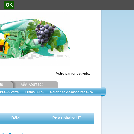
e.
OK
Votre panier est vide.
|
|
PLC & verre
Filtres / SPE
Colonnes Accessoires CPG
Délai
Prix unitaire HT