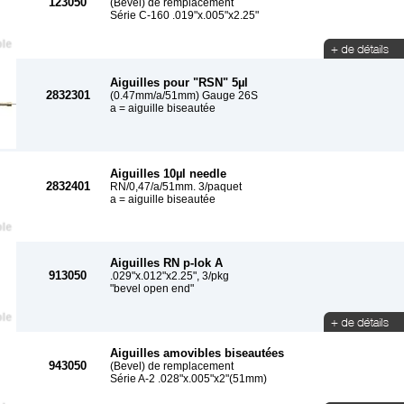
123050
(Bevel) de remplacement
Série C-160 .019"x.005"x2.25"
Aiguilles pour "RSN" 5µl
2832301
(0.47mm/a/51mm) Gauge 26S
a = aiguille biseautée
Aiguilles 10µl needle
2832401
RN/0,47/a/51mm. 3/paquet
a = aiguille biseautée
Aiguilles RN p-lok A
913050
.029"x.012"x2.25", 3/pkg
"bevel open end"
Aiguilles amovibles biseautées
943050
(Bevel) de remplacement
Série A-2 .028"x.005"x2"(51mm)