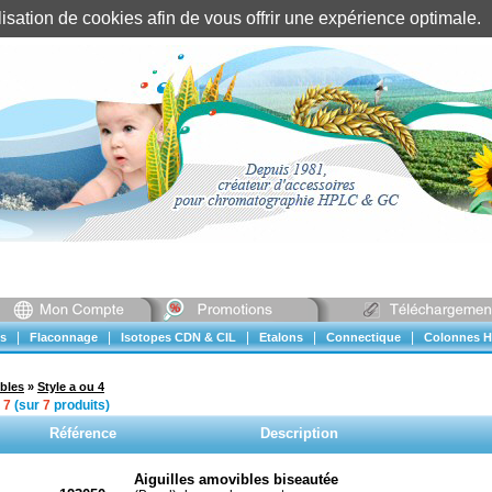
tilisation de cookies afin de vous offrir une expérience optimal
Identification client
||
Mon compte
|
|
|
|
|
s
Flaconnage
Isotopes CDN & CIL
Etalons
Connectique
Colonnes H
bles
»
Style a ou 4
à
7
(sur
7
produits)
Référence
Description
Aiguilles amovibles biseautée