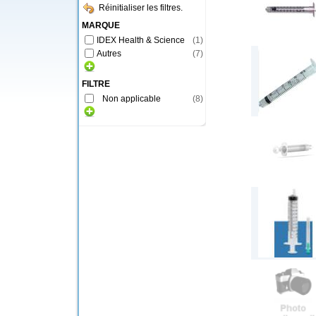
Réinitialiser les filtres.
MARQUE
IDEX Health & Science
(
1
)
Autres
(
7
)
FILTRE
Non applicable
(
8
)