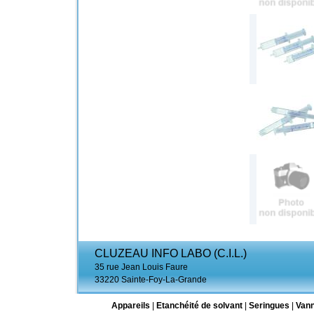
CLUZEAU INFO LABO (C.I.L.)
35 rue Jean Louis Faure
33220 Sainte-Foy-La-Grande
Appareils
|
Etanchéité de solvant
|
Seringues
|
Van