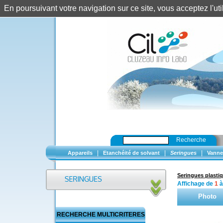
En poursuivant votre navigation sur ce site, vous acceptez l'u
Recherche
|
|
|
Appareils
Etanchéité de solvant
Seringues
Vanne
Seringues plasti
Affichage de
1
Photo
RECHERCHE MULTICRITERES