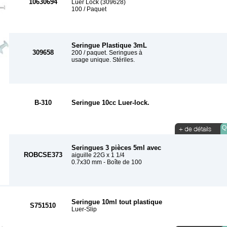
10630694
Luer Lock (309628)
100 / Paquet
Seringue Plastique 3mL
309658
200 / paquet. Seringues à
usage unique. Stériles.
B-310
Seringue 10cc Luer-lock.
Qu
Seringues 3 pièces 5ml avec
ROBCSE373
aiguille 22G x 1 1/4
0.7x30 mm - Boîte de 100
Seringue 10ml tout plastique
S751510
Luer-Slip