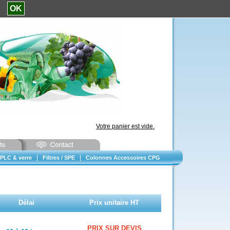
e.
OK
Votre panier est vide.
|
|
PLC & verre
Filtres / SPE
Colonnes Accessoires CPG
Délai
Prix unitaire HT
PRIX SUR DEVIS