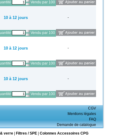
antité
Vendu par 100
10 à 12 jours
-
antité
Vendu par 100
10 à 12 jours
-
antité
Vendu par 100
10 à 12 jours
-
antité
Vendu par 100
CGV
Mentions légales
FAQ
Demande de catalogue
& verre
|
Filtres / SPE
|
Colonnes Accessoires CPG