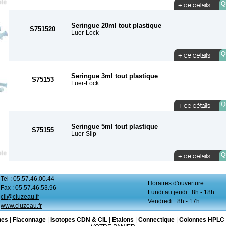
Qu
Seringue 20ml tout plastique
S751520
Luer-Lock
Qu
Seringue 3ml tout plastique
S75153
Luer-Lock
Qu
Seringue 5ml tout plastique
S75155
Luer-Slip
Qu
Tel : 05.57.46.00.44
Horaires d'ouverture
Fax : 05.57.46.53.96
Lundi au jeudi : 8h - 18h
cil@cluzeau.fr
Vendredi : 8h - 17h
www.cluzeau.fr
nes
|
Flaconnage
|
Isotopes CDN & CIL
|
Etalons
|
Connectique
|
Colonnes HPLC 