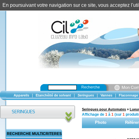
En poursuivant votre navigation sur ce site, vous acceptez l'u
Recherche
|
|
|
|
Appareils
Etanchéité de solvant
Seringues
Vannes
Flaconnage
Seringues pour Automates
»
Lueur
Affichage de
1
à
1
(sur
1
produit
Photo
Référe
RECHERCHE MULTICRITERES