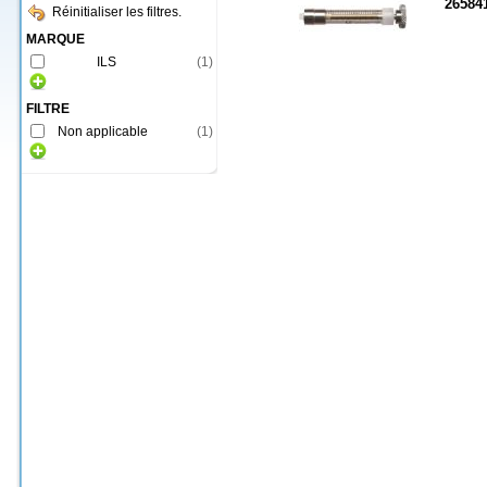
26584
Réinitialiser les filtres.
MARQUE
ILS
(
1
)
FILTRE
Non applicable
(
1
)