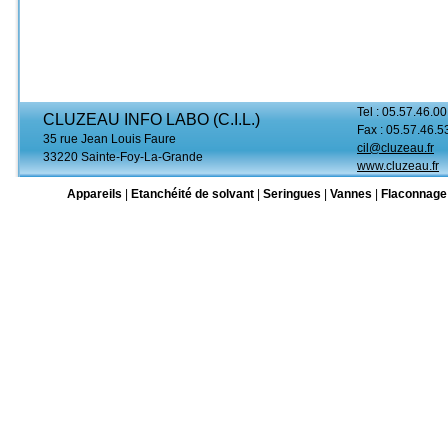
Tel : 05.57.46.00
CLUZEAU INFO LABO (C.I.L.)
Fax : 05.57.46.5
35 rue Jean Louis Faure
cil@cluzeau.fr
33220 Sainte-Foy-La-Grande
www.cluzeau.fr
Appareils
|
Etanchéité de solvant
|
Seringues
|
Vannes
|
Flaconnage