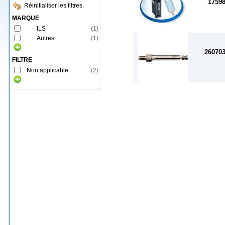
1759
Réinitialiser les filtres.
MARQUE
ILS
(
1
)
Autres
(
1
)
26070
FILTRE
Non applicable
(
2
)