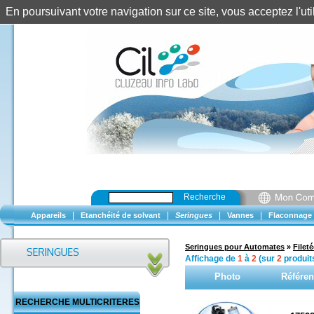
En poursuivant votre navigation sur ce site, vous acceptez l'u
Recherche
|
|
|
|
Appareils
Etanchéité de solvant
Seringues
Vannes
Flaconnage
Seringues pour Automates
»
Fileté
Affichage de
1
à
2
(sur
2
produit
Photo
Référen
RECHERCHE MULTICRITERES