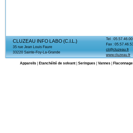
Tel : 05.57.46.00
CLUZEAU INFO LABO (C.I.L.)
Fax : 05.57.46.5
35 rue Jean Louis Faure
cil@cluzeau.fr
33220 Sainte-Foy-La-Grande
www.cluzeau.fr
Appareils
|
Etanchéité de solvant
|
Seringues
|
Vannes
|
Flaconnage