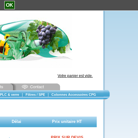
e.
OK
Votre panier est vide.
|
|
PLC & verre
Filtres / SPE
Colonnes Accessoires CPG
Délai
Prix unitaire HT
PRIX SUR DEVIS