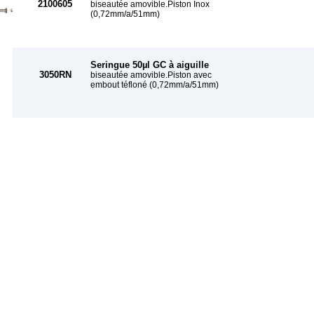
2100605
biseautée amovible.Piston Inox
(0,72mm/a/51mm)
Seringue 50µl GC à aiguille
3050RN
biseautée amovible.Piston avec
embout téfloné (0,72mm/a/51mm)