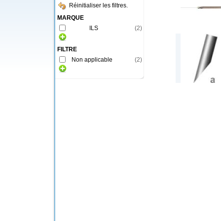
Réinitialiser les filtres.
MARQUE
ILS
(
2
)
FILTRE
Non applicable
(
2
)