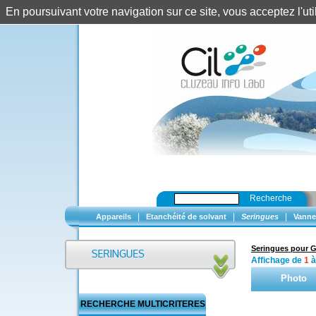
En poursuivant votre navigation sur ce site, vous acceptez l'u
Recherche
|
|
|
Appareils
Etanchéité de solvant
Seringues
Vanne
Seringues pour 
Affichage de
1
Photo
RECHERCHE MULTICRITERES