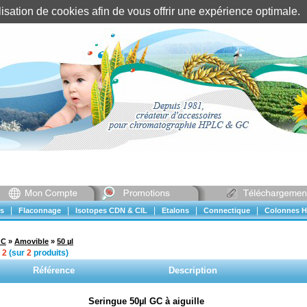
tilisation de cookies afin de vous offrir une expérience optimal
Identification client
||
Mon compte
|
|
|
|
|
s
Flaconnage
Isotopes CDN & CIL
Etalons
Connectique
Colonnes H
GC
»
Amovible
»
50 µl
à
2
(sur
2
produits)
Référence
Description
Seringue 50µl GC à aiguille