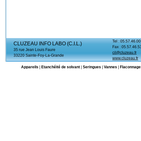
Tel : 05.57.46.00
CLUZEAU INFO LABO (C.I.L.)
Fax : 05.57.46.5
35 rue Jean Louis Faure
cil@cluzeau.fr
33220 Sainte-Foy-La-Grande
www.cluzeau.fr
Appareils
|
Etanchéité de solvant
|
Seringues
|
Vannes
|
Flaconnage