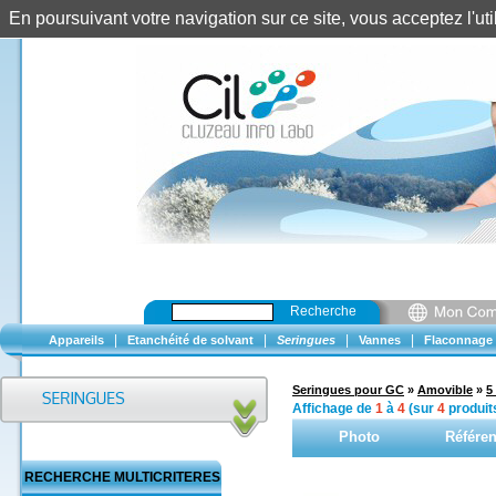
En poursuivant votre navigation sur ce site, vous acceptez l'u
Recherche
|
|
|
|
Appareils
Etanchéité de solvant
Seringues
Vannes
Flaconnage
Seringues pour GC
»
Amovible
»
5 
Affichage de
1
à
4
(sur
4
produit
Photo
Référe
RECHERCHE MULTICRITERES