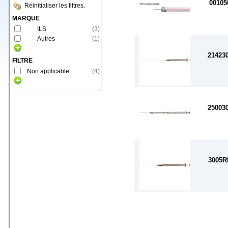
00105
Réinitialiser les filtres.
MARQUE
ILS
(
3
)
Autres
(
1
)
21423
FILTRE
Non applicable
(
4
)
25003
3005R