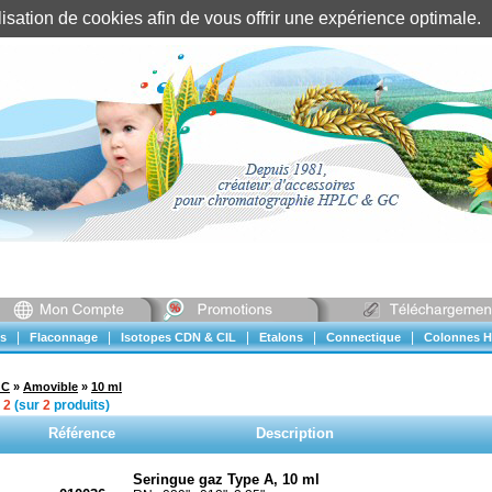
tilisation de cookies afin de vous offrir une expérience optimal
Identification client
||
Mon compte
|
|
|
|
|
s
Flaconnage
Isotopes CDN & CIL
Etalons
Connectique
Colonnes H
GC
»
Amovible
»
10 ml
à
2
(sur
2
produits)
Référence
Description
Seringue gaz Type A, 10 ml