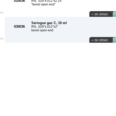
010036
RN, .029"x.012"x2.25"
"bevel open end"
Qu
Seringue gaz C, 10 ml
030036
RN, .029"x.012"x2"
bevel open end
Qu