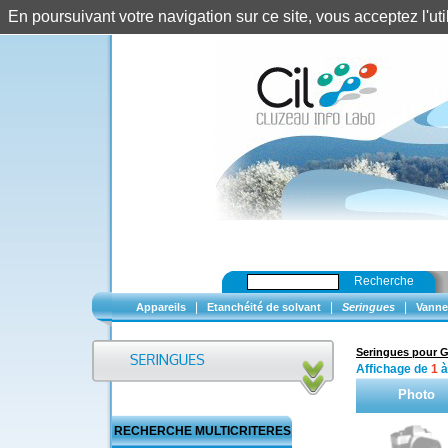
En poursuivant votre navigation sur ce site, vous acceptez l'u
Recherche
|
|
|
Appareils
Etanchéité de solvant
Seringues
Vanne
Seringues pour 
Affichage de
1
Photo
RECHERCHE MULTICRITERES