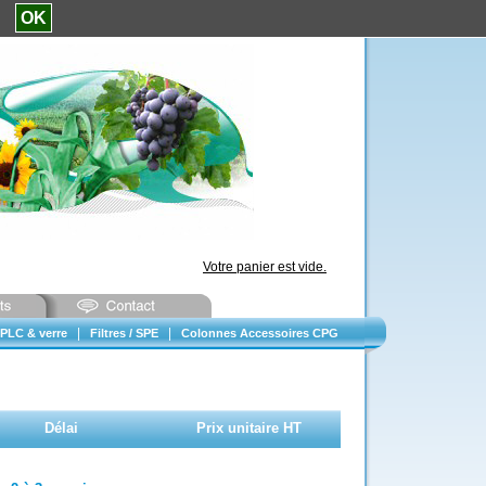
e.
OK
Votre panier est vide.
|
|
PLC & verre
Filtres / SPE
Colonnes Accessoires CPG
Délai
Prix unitaire HT