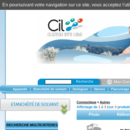
En poursuivant votre navigation sur ce site, vous acceptez l'u
Recherche
|
|
|
|
Appareils
Etanchéité de solvant
Seringues
Vannes
Flaconnage
Connectique
»
Autres
Affichage de
1
à
3
(sur
3
produit
Photo
Référe
RECHERCHE MULTICRITERES