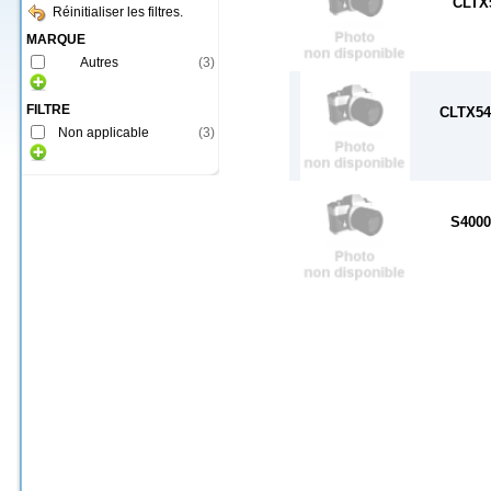
CLTX
Réinitialiser les filtres.
MARQUE
Autres
(
3
)
FILTRE
CLTX5
Non applicable
(
3
)
S4000