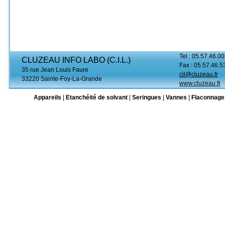
Tel : 05.57.46.00
CLUZEAU INFO LABO (C.I.L.)
Fax : 05.57.46.5
35 rue Jean Louis Faure
cil@cluzeau.fr
33220 Sainte-Foy-La-Grande
www.cluzeau.fr
Appareils
|
Etanchéité de solvant
|
Seringues
|
Vannes
|
Flaconnage