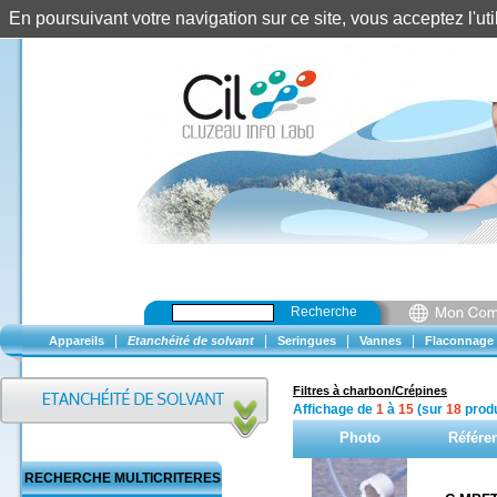
En poursuivant votre navigation sur ce site, vous acceptez l'u
Recherche
|
|
|
|
Appareils
Etanchéité de solvant
Seringues
Vannes
Flaconnage
Filtres à charbon/Crépines
Affichage de
1
à
15
(sur
18
produ
Photo
Référe
RECHERCHE MULTICRITERES