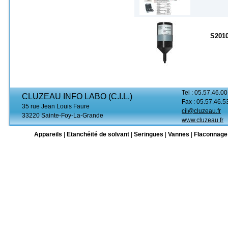
S201
Tel : 05.57.46.00
CLUZEAU INFO LABO (C.I.L.)
Fax : 05.57.46.5
35 rue Jean Louis Faure
cil@cluzeau.fr
33220 Sainte-Foy-La-Grande
www.cluzeau.fr
Appareils
|
Etanchéité de solvant
|
Seringues
|
Vannes
|
Flaconnage