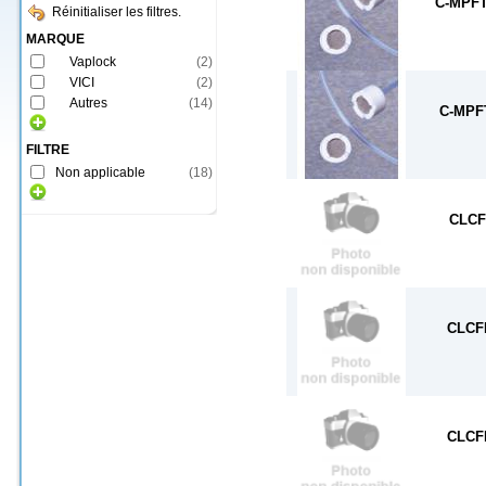
C-MPFT
Réinitialiser les filtres.
MARQUE
Vaplock
(
2
)
VICI
(
2
)
Autres
(
14
)
C-MPF
FILTRE
Non applicable
(
18
)
CLCF
CLCF
CLCF