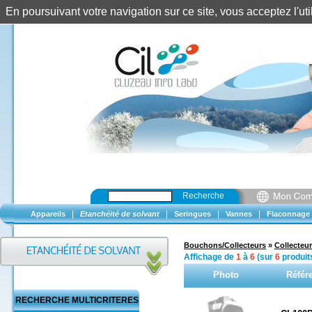
En poursuivant votre navigation sur ce site, vous acceptez l'u
Recherche
|
|
|
|
Appareils
Etanchéité de solvant
Seringues
Vannes
Flaconnage
Bouchons/Collecteurs
»
Collecteur
Affichage de
1
à
6
(sur
6
produit
Photo
Référ
RECHERCHE MULTICRITERES