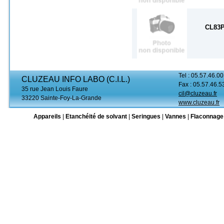
CL83
Tel : 05.57.46.00
CLUZEAU INFO LABO (C.I.L.)
Fax : 05.57.46.5
35 rue Jean Louis Faure
cil@cluzeau.fr
33220 Sainte-Foy-La-Grande
www.cluzeau.fr
Appareils
|
Etanchéité de solvant
|
Seringues
|
Vannes
|
Flaconnage