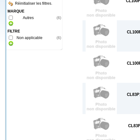
CL100
Réinitialiser les filtres.
MARQUE
Autres
(
6
)
FILTRE
CL100
Non applicable
(
6
)
CL100
CL83P
CL83