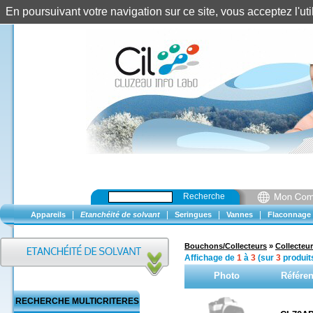
En poursuivant votre navigation sur ce site, vous acceptez l'u
Recherche
|
|
|
|
Appareils
Etanchéité de solvant
Seringues
Vannes
Flaconnage
Bouchons/Collecteurs
»
Collecteur
Affichage de
1
à
3
(sur
3
produit
Photo
Référe
RECHERCHE MULTICRITERES