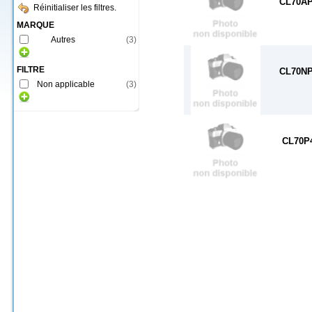
CL70A
Réinitialiser les filtres.
MARQUE
Autres
(
3
)
FILTRE
CL70N
Non applicable
(
3
)
CL70P