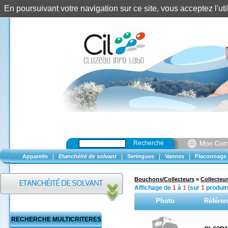
En poursuivant votre navigation sur ce site, vous acceptez l'u
Recherche
|
|
|
|
Appareils
Etanchéité de solvant
Seringues
Vannes
Flaconnage
Bouchons/Collecteurs
»
Collecteur
Affichage de
1
à
1
(sur
1
produit
Photo
Référe
RECHERCHE MULTICRITERES