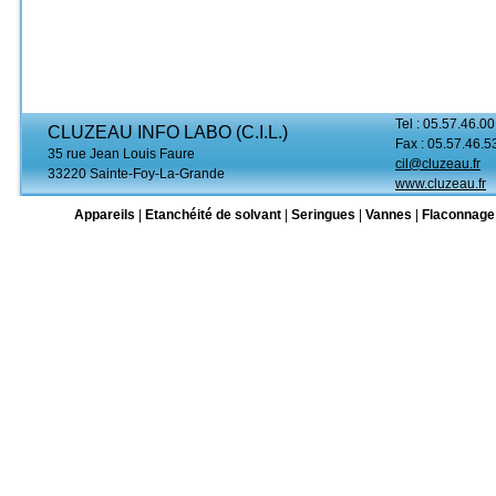
Tel : 05.57.46.00
CLUZEAU INFO LABO (C.I.L.)
Fax : 05.57.46.5
35 rue Jean Louis Faure
cil@cluzeau.fr
33220 Sainte-Foy-La-Grande
www.cluzeau.fr
Appareils
|
Etanchéité de solvant
|
Seringues
|
Vannes
|
Flaconnage