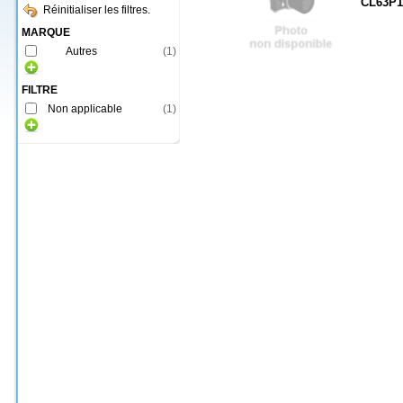
CL63P1
Réinitialiser les filtres.
MARQUE
Autres
(
1
)
FILTRE
Non applicable
(
1
)