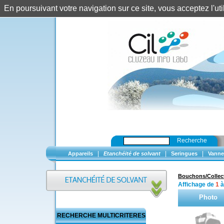
En poursuivant votre navigation sur ce site, vous acceptez l'u
Recherche
|
|
|
Appareils
Etanchéité de solvant
Seringues
Vanne
Bouchons/Collec
Affichage de
1
Photo
RECHERCHE MULTICRITERES