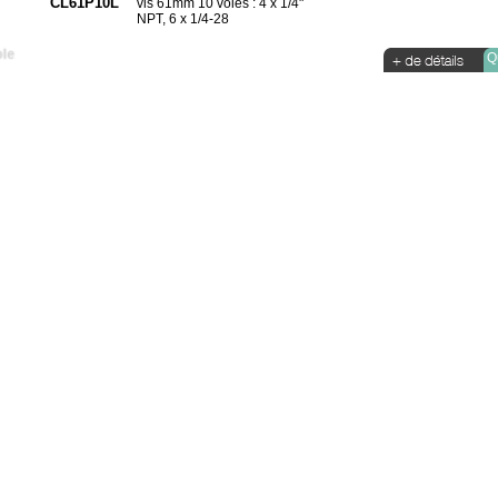
CL61P10L
vis 61mm 10 voies : 4 x 1/4"
NPT, 6 x 1/4-28
Qu