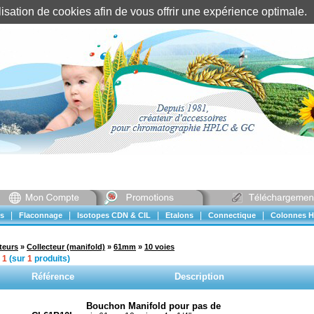
tilisation de cookies afin de vous offrir une expérience optimal
Identification client
||
Mon compte
|
|
|
|
|
s
Flaconnage
Isotopes CDN & CIL
Etalons
Connectique
Colonnes H
teurs
»
Collecteur (manifold)
»
61mm
»
10 voies
à
1
(sur
1
produits)
Référence
Description
Bouchon Manifold pour pas de