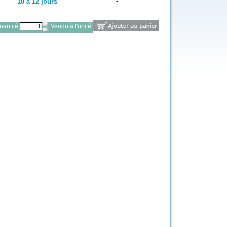
10 à 12 jours
-
antité
Vendu à l'unité