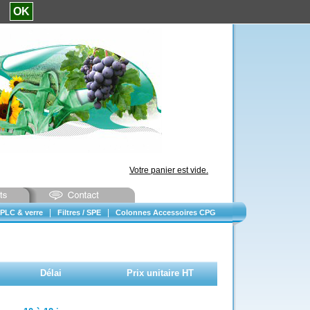
e.
OK
Votre panier est vide.
|
|
PLC & verre
Filtres / SPE
Colonnes Accessoires CPG
Délai
Prix unitaire HT