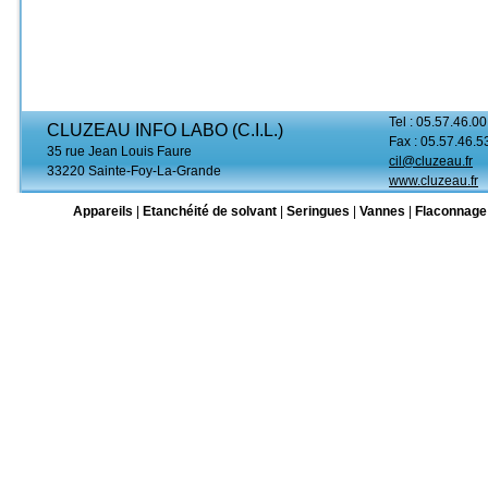
Tel : 05.57.46.00
CLUZEAU INFO LABO (C.I.L.)
Fax : 05.57.46.5
35 rue Jean Louis Faure
cil@cluzeau.fr
33220 Sainte-Foy-La-Grande
www.cluzeau.fr
Appareils
|
Etanchéité de solvant
|
Seringues
|
Vannes
|
Flaconnage