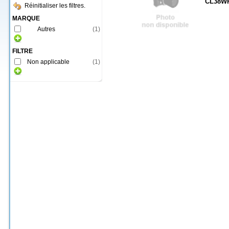
CL38W
Réinitialiser les filtres.
MARQUE
Autres
(
1
)
FILTRE
Non applicable
(
1
)