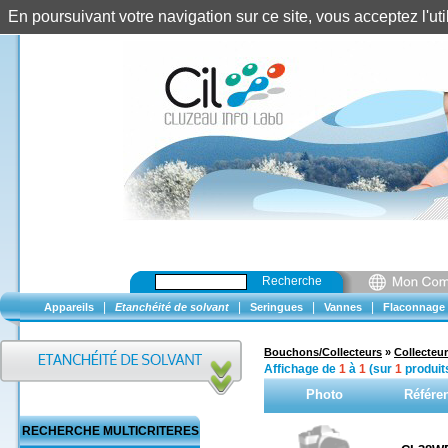
En poursuivant votre navigation sur ce site, vous acceptez l'u
Recherche
|
|
|
|
Appareils
Etanchéité de solvant
Seringues
Vannes
Flaconnage
Bouchons/Collecteurs
»
Collecteur
Affichage de
1
à
1
(sur
1
produit
Photo
Référe
RECHERCHE MULTICRITERES