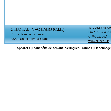
Tel : 05.57.46.00
CLUZEAU INFO LABO (C.I.L.)
Fax : 05.57.46.5
35 rue Jean Louis Faure
cil@cluzeau.fr
33220 Sainte-Foy-La-Grande
www.cluzeau.fr
Appareils
|
Etanchéité de solvant
|
Seringues
|
Vannes
|
Flaconnage