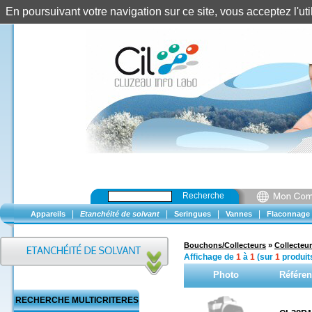
En poursuivant votre navigation sur ce site, vous acceptez l'u
Recherche
|
|
|
|
Appareils
Etanchéité de solvant
Seringues
Vannes
Flaconnage
Bouchons/Collecteurs
»
Collecteur
Affichage de
1
à
1
(sur
1
produit
Photo
Référe
RECHERCHE MULTICRITERES