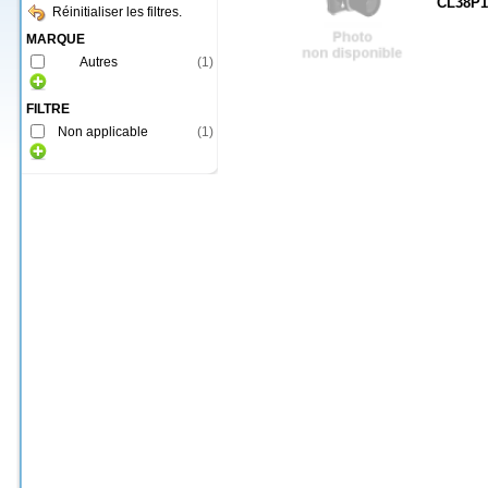
CL38P1
Réinitialiser les filtres.
MARQUE
Autres
(
1
)
FILTRE
Non applicable
(
1
)