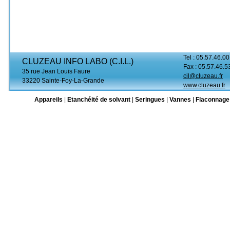
Tel : 05.57.46.00
CLUZEAU INFO LABO (C.I.L.)
Fax : 05.57.46.5
35 rue Jean Louis Faure
cil@cluzeau.fr
33220 Sainte-Foy-La-Grande
www.cluzeau.fr
Appareils
|
Etanchéité de solvant
|
Seringues
|
Vannes
|
Flaconnage