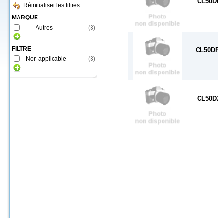
CL50D
Réinitialiser les filtres.
MARQUE
Autres
(
3
)
FILTRE
CL50D
Non applicable
(
3
)
CL50D