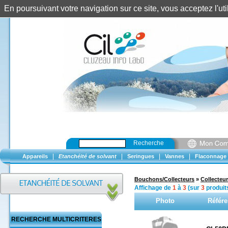
En poursuivant votre navigation sur ce site, vous acceptez l'u
Recherche
|
|
|
|
Appareils
Etanchéité de solvant
Seringues
Vannes
Flaconnage
Bouchons/Collecteurs
»
Collecteur
Affichage de
1
à
3
(sur
3
produit
Photo
Référ
RECHERCHE MULTICRITERES