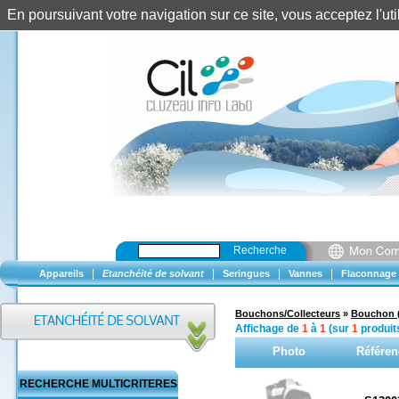
En poursuivant votre navigation sur ce site, vous acceptez l'u
Recherche
|
|
|
|
Appareils
Etanchéité de solvant
Seringues
Vannes
Flaconnage
Bouchons/Collecteurs
»
Bouchon 
Affichage de
1
à
1
(sur
1
produit
Photo
Référen
RECHERCHE MULTICRITERES