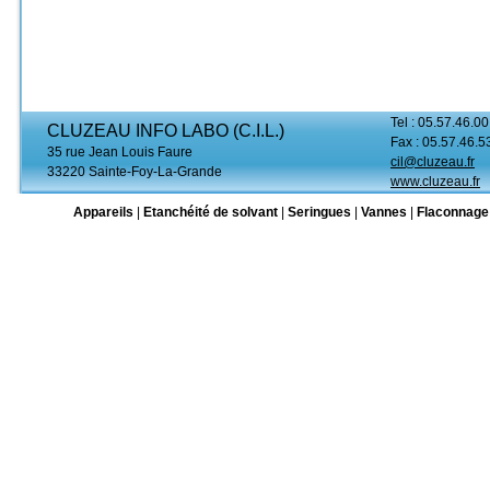
Tel : 05.57.46.00
CLUZEAU INFO LABO (C.I.L.)
Fax : 05.57.46.5
35 rue Jean Louis Faure
cil@cluzeau.fr
33220 Sainte-Foy-La-Grande
www.cluzeau.fr
Appareils
|
Etanchéité de solvant
|
Seringues
|
Vannes
|
Flaconnage