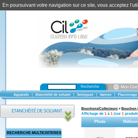
En poursuivant votre navigation sur ce site, vous acceptez l'u
Recherche
|
|
|
|
Appareils
Etanchéité de solvant
Seringues
Vannes
Flaconnage
Bouchons/Collecteurs
»
Bouchon 
Affichage de
1
à
1
(sur
1
produit
Photo
Référen
RECHERCHE MULTICRITERES