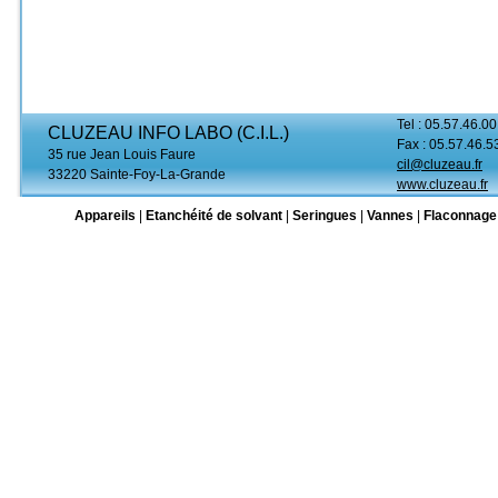
Tel : 05.57.46.00
CLUZEAU INFO LABO (C.I.L.)
Fax : 05.57.46.5
35 rue Jean Louis Faure
cil@cluzeau.fr
33220 Sainte-Foy-La-Grande
www.cluzeau.fr
Appareils
|
Etanchéité de solvant
|
Seringues
|
Vannes
|
Flaconnage