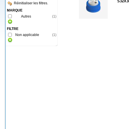
S32X3
Réinitialiser les filtres.
MARQUE
Autres
(
1
)
FILTRE
Non applicable
(
1
)