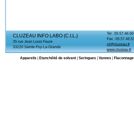
Tel : 05.57.46.00
CLUZEAU INFO LABO (C.I.L.)
Fax : 05.57.46.5
35 rue Jean Louis Faure
cil@cluzeau.fr
33220 Sainte-Foy-La-Grande
www.cluzeau.fr
Appareils
|
Etanchéité de solvant
|
Seringues
|
Vannes
|
Flaconnage