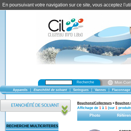
En poursuivant votre navigation sur ce site, vous acceptez l'u
Recherche
|
|
|
|
Appareils
Etanchéité de solvant
Seringues
Vannes
Flaconnage
Bouchons/Collecteurs
»
Bouchon 
Affichage de
1
à
1
(sur
1
produit
Photo
Référen
RECHERCHE MULTICRITERES