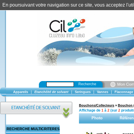
En poursuivant votre navigation sur ce site, vous acceptez l'u
Recherche
|
|
|
|
Appareils
Etanchéité de solvant
Seringues
Vannes
Flaconnage
Bouchons/Collecteurs
»
Bouchon 
Affichage de
1
à
2
(sur
2
produit
Photo
Référen
RECHERCHE MULTICRITERES