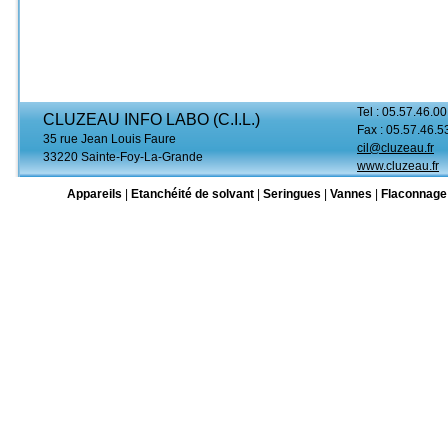
Tel : 05.57.46.00
CLUZEAU INFO LABO (C.I.L.)
Fax : 05.57.46.5
35 rue Jean Louis Faure
cil@cluzeau.fr
33220 Sainte-Foy-La-Grande
www.cluzeau.fr
Appareils
|
Etanchéité de solvant
|
Seringues
|
Vannes
|
Flaconnage