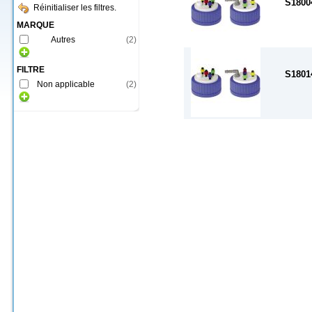
S1800
Réinitialiser les filtres.
MARQUE
Autres
(
2
)
FILTRE
S1801
Non applicable
(
2
)