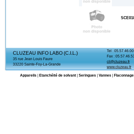
SCE01
Tel : 05.57.46.00
CLUZEAU INFO LABO (C.I.L.)
Fax : 05.57.46.5
35 rue Jean Louis Faure
cil@cluzeau.fr
33220 Sainte-Foy-La-Grande
www.cluzeau.fr
Appareils
|
Etanchéité de solvant
|
Seringues
|
Vannes
|
Flaconnage