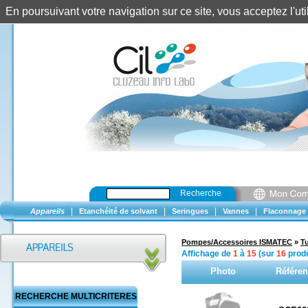
En poursuivant votre navigation sur ce site, vous acceptez l'u
Recherche
|
|
|
|
Appareils
Etanchéité de solvant
Seringues
Vannes
Flaconnage
Pompes/Accessoires ISMATEC
»
T
Affichage de
1
à
15
(sur
16
produ
Photo
Référe
RECHERCHE MULTICRITERES