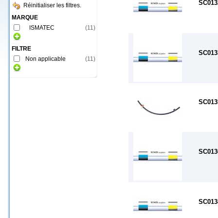
SC013
Réinitialiser les filtres.
MARQUE
ISMATEC
(
11
)
FILTRE
SC013
Non applicable
(
11
)
SC013
SC013
SC013