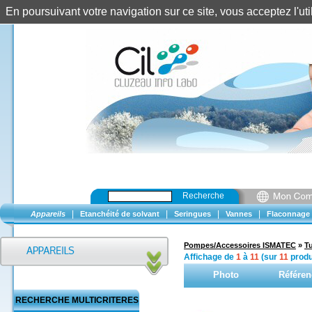
En poursuivant votre navigation sur ce site, vous acceptez l'u
Recherche
|
|
|
|
Appareils
Etanchéité de solvant
Seringues
Vannes
Flaconnage
Pompes/Accessoires ISMATEC
»
T
Affichage de
1
à
11
(sur
11
produ
Photo
Référen
RECHERCHE MULTICRITERES