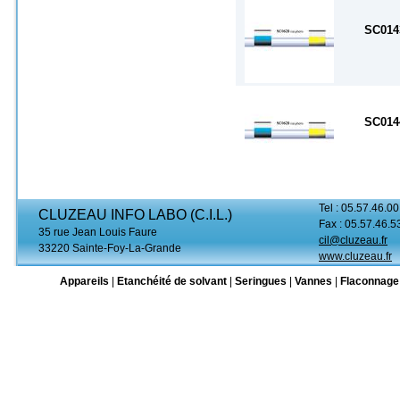
SC014
SC014
Tel : 05.57.46.00
CLUZEAU INFO LABO (C.I.L.)
Fax : 05.57.46.5
35 rue Jean Louis Faure
cil@cluzeau.fr
33220 Sainte-Foy-La-Grande
www.cluzeau.fr
Appareils
|
Etanchéité de solvant
|
Seringues
|
Vannes
|
Flaconnage